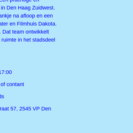
n in Den Haag Zuidwest.
rankje na afloop en een
eater en Filmhuis Dakota.
. Dat team ontwikkelt
 ruimte in het stadsdeel
17:00
 of contant
ds
traat 57, 2545 VP Den