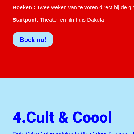
Boeken :
Twee weken van te voren direct bij de gi
Startpunt:
Theater en filmhuis Dakota
Boek nu!
4.Cult & Coool
Fiets (14km) of wandelroute (6km) door Zuidwest. 